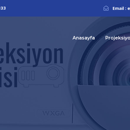
333
Email :
Anasayfa
Projeksiy