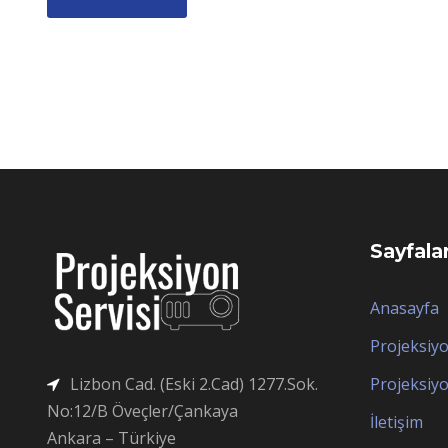
Sayfala
Anasayfa
Projeksiy
Lizbon Cad. (Eski 2.Cad) 1277.Sok.
Projeksiyo
No:12/B Öveçler/Çankaya
İletişim
Ankara – Türkiye