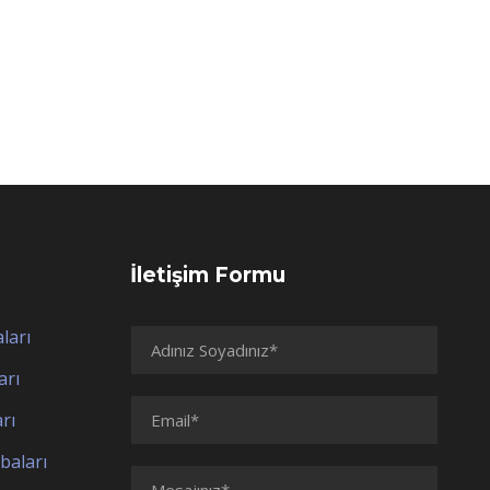
z
İletişim Formu
ları
arı
rı
baları