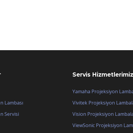
r
Servis Hizmetlerimi
Yamaha Projeksiyon Lamba
on Lambası
Vivitek Projeksiyon Lambal
n Servisi
Vision Projeksiyon Lambala
ViewSonic Projeksiyon Lam