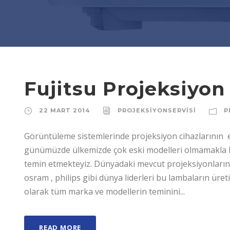
Fujitsu Projeksiyo
22 MART 2014
PROJEKSIYONSERVISI
P
Görüntüleme sistemlerinde projeksiyon cihazlarının e
günümüzde ülkemizde çok eski modelleri olmamakla bir
temin etmekteyiz. Dünyadaki mevcut projeksiyonların k
osram , philips gibi dünya liderleri bu lambaların üre
olarak tüm marka ve modellerin teminini...
READ MORE