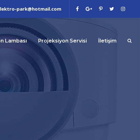
 elektro-park@hotmail.com
on Lambası
Projeksiyon Servisi
İletişim