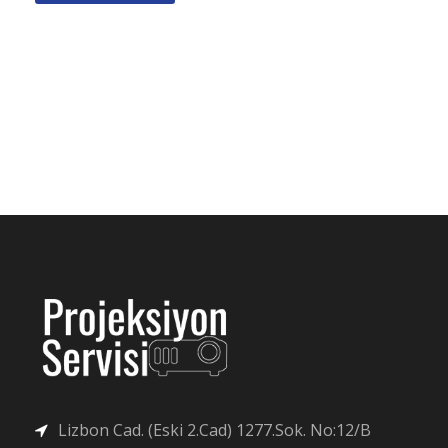
Lizbon Cad. (Eski 2.Cad) 1277.Sok. No:12/B