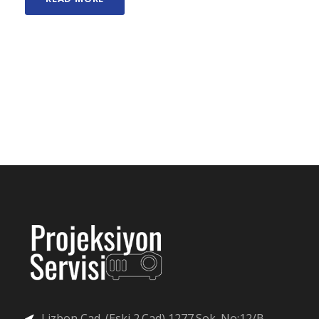
Lizbon Cad. (Eski 2.Cad) 1277.Sok. No:12/B